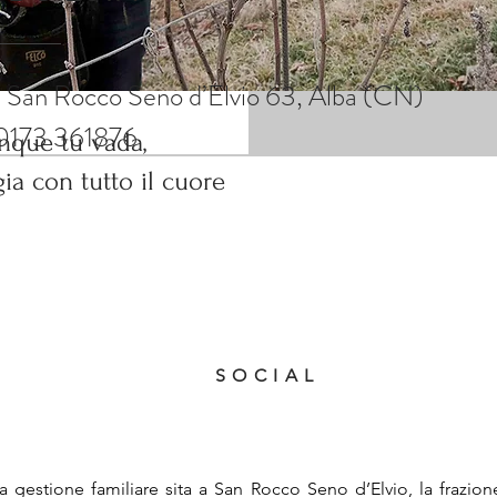
ggia con tutto il cuore
. San Rocco Seno d’Elvio 63, Alba (CN)
 0173 361876
que tu vada,
gia con tutto il cuore
SOCIAL
a gestione familiare sita a San Rocco Seno d’Elvio, la frazion