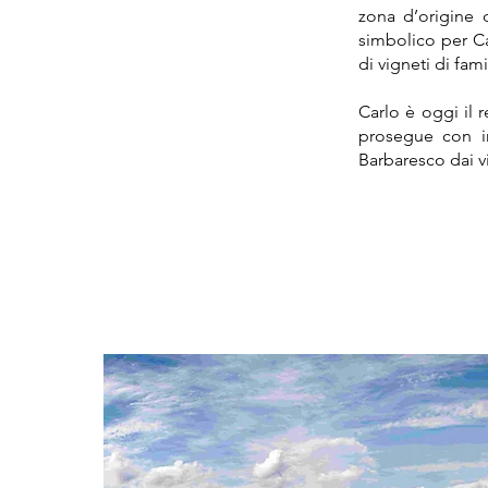
zona d’origine
simbolico per Car
di vigneti di fam
Carlo è oggi il
prosegue con i
Barbaresco dai 