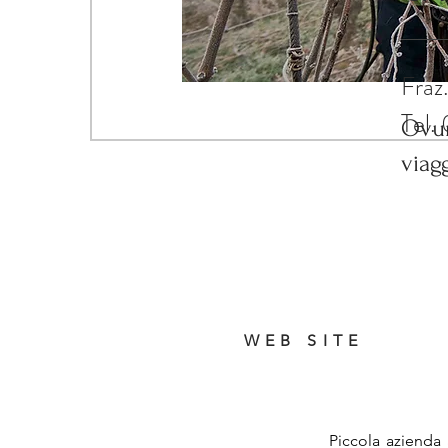
via
Fraz
Tel.
Ovun
viag
WEB SITE
Piccola azienda 