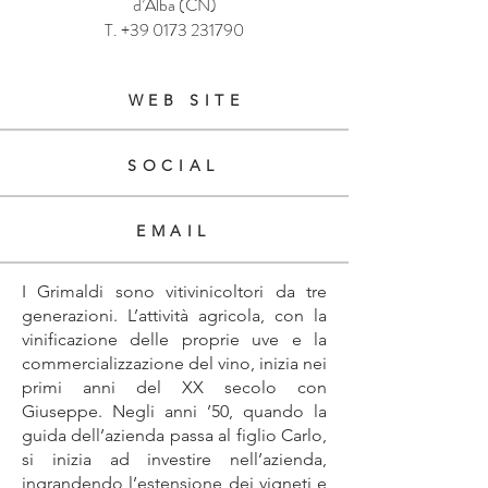
d’Alba (CN)
T.
+39 0173 231790
WEB SITE
SOCIAL
EMAIL
I Grimaldi sono vitivinicoltori da tre
generazioni. L’attività agricola, con la
vinificazione delle proprie uve e la
commercializzazione del vino, inizia nei
primi anni del XX secolo con
Giuseppe. Negli anni ’50, quando la
guida dell’azienda passa al figlio Carlo,
si inizia ad investire nell’azienda,
ingrandendo l’estensione dei vigneti e