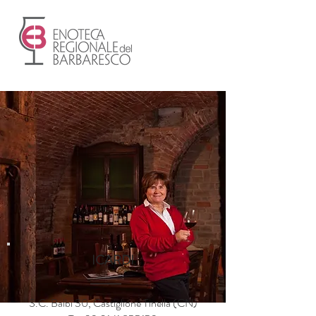
ICARDI
S.C. Balbi 30, Castiglione Tinella (CN)