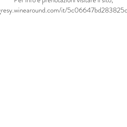
Per info e prenotazioni visitare il sito,
digresy.winearound.com/it/5c06647bd283825