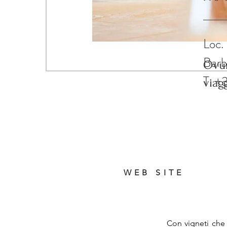
via
Loc.
Barb
Ovun
T. +
viag
WEB SITE
Con vigneti che 