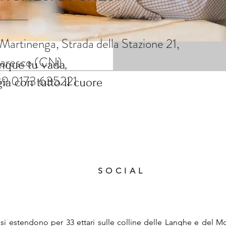
ggia con tutto il cuore
 Martinenga, Strada della Stazione 21,
aresco (CN)
que tu vada,
39 0173 635221
gia con tutto il cuore
SOCIAL
si estendono per 33 ettari sulle colline delle Langhe e del M