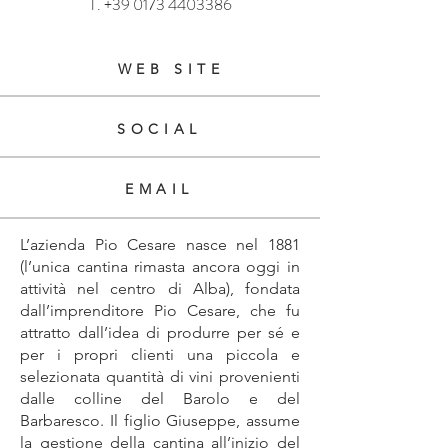
T.
+39 0173 4403386
WEB SITE
SOCIAL
EMAIL
L’azienda Pio Cesare nasce nel 1881
(l’unica cantina rimasta ancora oggi in
attività nel centro di Alba), fondata
dall’imprenditore Pio Cesare, che fu
attratto dall’idea di produrre per sé e
per i propri clienti una piccola e
selezionata quantità di vini provenienti
dalle colline del Barolo e del
Barbaresco. Il figlio Giuseppe, assume
la gestione della cantina all’inizio del