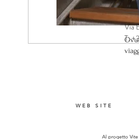
via
Via 
T. +
Ovun
viag
WEB SITE
Al progetto Vite 