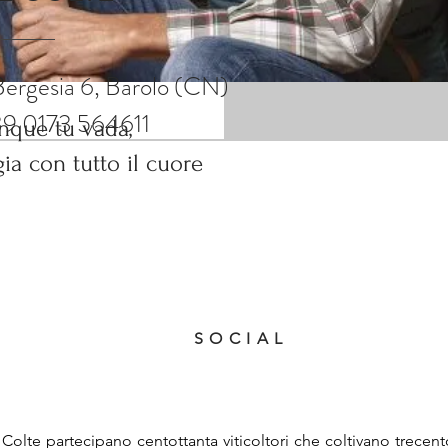
ggia con tutto il cuore
Bergesia 6, Barolo (CN)
39 0173 564611
que tu vada,
gia con tutto il cuore
SOCIAL
Colte partecipano centottanta viticoltori che coltivano trecento