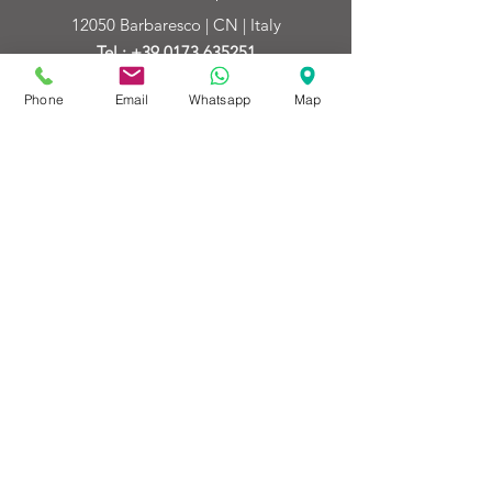
12050 Barbaresco | CN | Italy
Tel.: +39 0173 635251
Mob.:
+39 371 4696545
Phone
Email
Whatsapp
Map
EMAIL
enoteca@enotecadelbarbaresco.it
PEC
enotecadelbarbaresco@legalmail.it
P.IVA:
01905830046
©2024 by Enoteca Regionale del Barbaresco
Privacy Policy
Cookie Poli
cy
Informativa
Newsletter
Contributi da Enti pubblici
Credits