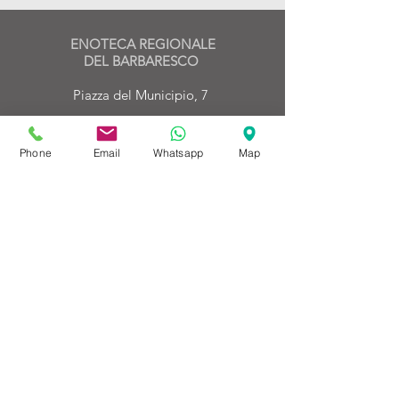
ENOTECA REGIONALE
DEL BARBARESCO
Piazza del Municipio, 7
12050 Barbaresco | CN | Italy
Tel.: +39 0173 635251
Phone
Email
Whatsapp
Map
Mob.:
+39 371 4696545
EMAIL
enoteca@enotecadelbarbaresco.it
PEC
enotecadelbarbaresco@legalmail.it
P.IVA:
01905830046
©2024 by Enoteca Regionale del Barbaresco
Privacy Policy