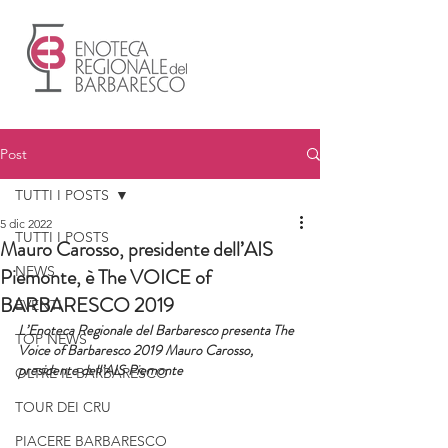
Post
TUTTI I POSTS
5 dic 2022
TUTTI I POSTS
Mauro Carosso, presidente dell’AIS
NEWS
Piemonte, è The VOICE of
BARBARESCO 2019
EVENTI
L’Enoteca Regionale del Barbaresco presenta The 
TOP NEWS
Voice of Barbaresco 2019 Mauro Carosso, 
presidente dell’AIS Piemonte
OLTRE IL BARBARESCO
TOUR DEI CRU
PIACERE BARBARESCO