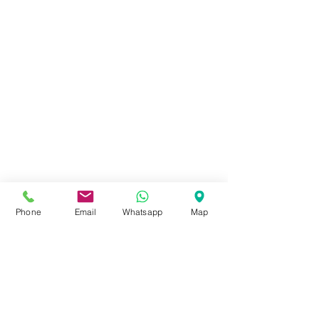
Phone
Email
Whatsapp
Map
1 commento
Scrivi un commento...