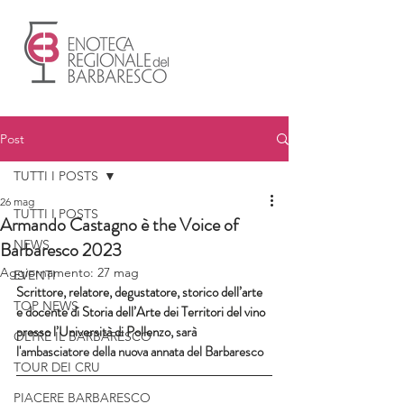
Post
TUTTI I POSTS
26 mag
TUTTI I POSTS
Armando Castagno è the Voice of
NEWS
Barbaresco 2023
Aggiornamento:
27 mag
EVENTI
Scrittore, relatore, degustatore, storico dell’arte 
TOP NEWS
e docente di Storia dell’Arte dei Territori del vino 
presso l’Università di Pollenzo
, sarà 
OLTRE IL BARBARESCO
l'ambasciatore della nuova annata del Barbaresco
TOUR DEI CRU
PIACERE BARBARESCO