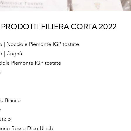
PRODOTTI FILIERA CORTA 2022
o | Nocciole Piemonte IGP tostate
io | Cugnà
ciole Piemonte IGP tostate
s
no Bianco
h
uscio
rino Rosso D.co Ulrich