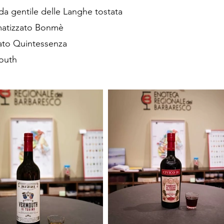
da gentile delle Langhe tostata
omatizzato Bonmè
zato Quintessenza
mouth