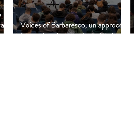
n
tare
Voices of Barbaresco, un approccio
innovativo alla narrazione del vino