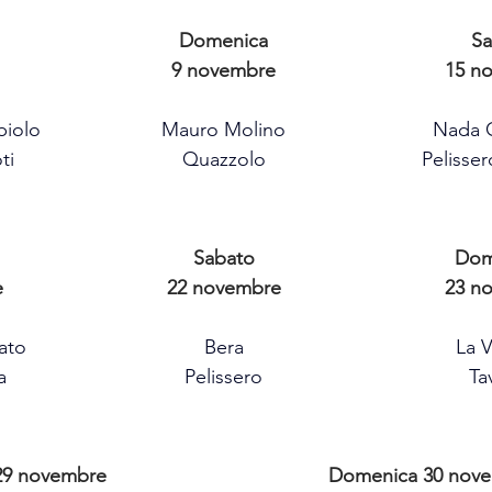
Domenica
Sa
9 novembre
15 n
biolo
Mauro Molino
Nada 
ti
Quazzolo
Pelisse
Sabato
Dom
e
22 novembre
23 n
ato
Bera
La 
a
Pelissero
Ta
29 novembre
Domenica 30 nov