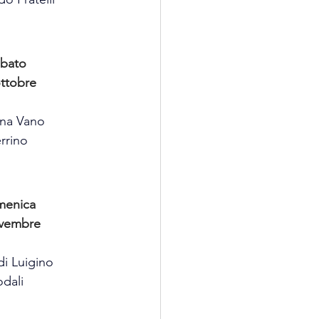
bato
ottobre
ina Vano
rrino
enica
vembre
di
Luigino
odali