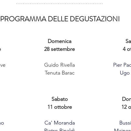
PROGRAMMA DELLE DEGUSTAZIONI
Domenica
Sa
e
28 settembre
4 o
ive
Guido Rivella
Pier Pa
Tenuta Barac
Ugo 
Sabato
Dom
11 ottobre
12 
no
Ca' Moranda
Buss
Pietro Rinaldi
Mainerd