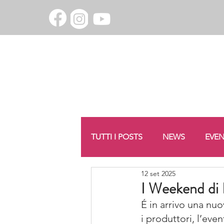
TUTTI I POSTS
NEWS
EVEN
12 set 2025
PIACERE BARBARESCO
E
I Weekend di
É in arrivo una nu
i produttori, l’eve