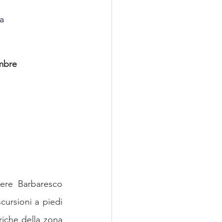
a
mbre
ere Barbaresco 
scursioni a piedi 
riche della zona 