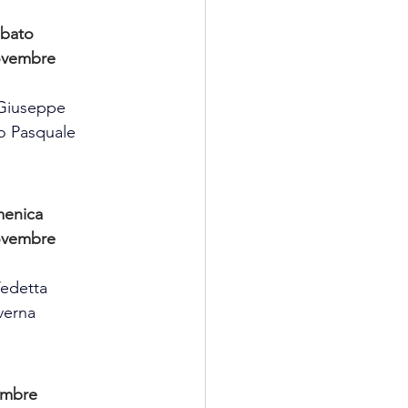
bato
ovembre
Giuseppe
ro Pasquale
enica 
ovembre
Vedetta
verna
embre