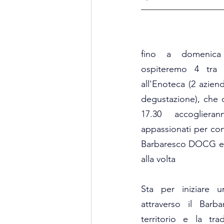
fino a domenica
ospiteremo 4 tra i
all'Enoteca (2 azien
degustazione), che d
17.30 accogliera
appassionati per con
Barbaresco DOCG e d
alla volta
Sta per iniziare u
attraverso il Barb
territorio e la tra