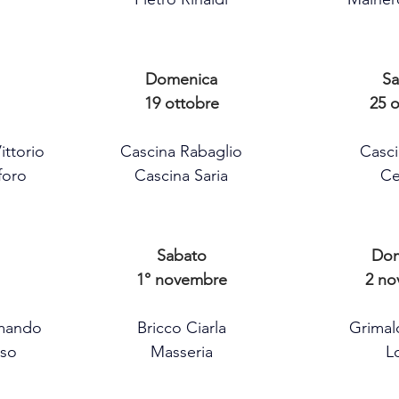
Domenica
Sa
19 ottobre
25 
ittorio
Cascina Rabaglio
Casc
foro
Cascina Saria
Ce
Sabato
Dom
1° novembre
2 no
mando
Bricco Ciarla
Grimal
sso
Masseria
L