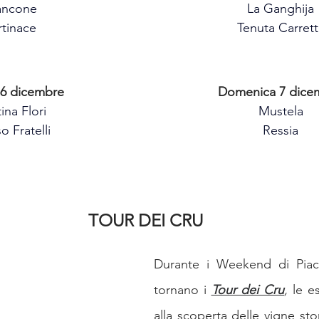
ancone
La Ganghija
rtinace
Tenuta Carrett
 6 dicembre
Domenica 7 dice
ina Flori
Mustela
o Fratelli
Ressia
TOUR DEI CRU
Durante i Weekend di Piac
tornano i 
Tour dei Cru
,
 le e
alla scoperta delle vigne sto