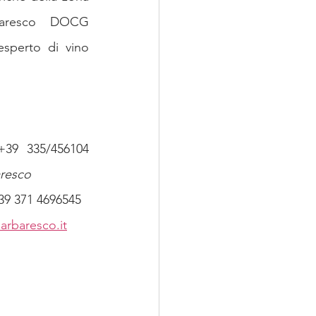
aresco DOCG 
esperto di vino 
Cell. +39 335/456104 
aresco
+39 371 4696545
rbaresco.it