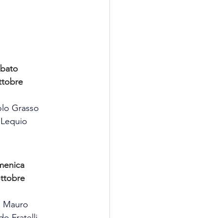
bato
ttobre
olo Grasso
Lequio
enica
ottobre
i Mauro
o Fratelli